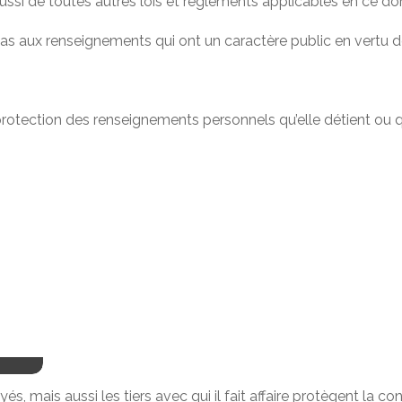
 aussi de toutes autres lois et règlements applicables en ce d
as aux renseignements qui ont un caractère public en vertu de
otection des renseignements personnels qu’elle détient ou qu’
, mais aussi les tiers avec qui il fait affaire protègent la c