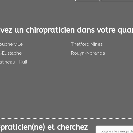
vez un chiropraticien dans votre quar
oucherville
Thetford Mines
t-Eustache
Rouyn-Noranda
atineau - Hull
praticien(ne) et cherchez
Joignez les rangs d