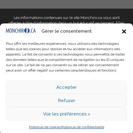
Les informations contenues sur le site Monchiro.ca vous sont
offertes à titre d’information dans un but éducatif seulement
. Elles
ne doivent pas être utilisées dans le but d’établir un diagnostic et ne
Gérer le consentement
peuvent en aucun cas remplacer l’avis d’un professionnel de la
santé qualifié qui saura prendre en compte les particularités de
Pour offrir les meilleures expériences, nous utilisons des technologies
votre situation. Si votre situation vous inquiète, parlez-en à votre
telles que les cookies pour stocker et/ou accéder aux informations des
docteur en chiropratique ou à un autre professionnel qualifié de
appareils. Le fait de consentir à ces technologies nous permettra de traiter
votre choix.
des données telles que le comportement de navigation ou les ID uniques
sur ce site. Le fait de ne pas consentir ou de retirer son consentement
Monchiro.ca, ses responsables, son personnel, ses entités
peut avoir un effet négatif sur certaines caractéristiques et fonctions.
propriétaires et les professionnels affiliés
ne peuvent être tenus
responsables de tout préjudice, réclamation, coût ou obligation issu
de l’utilisation, bonne ou mauvaise, des renseignements que
Accepter
contient ce site web
, que ces obligations soient au chapitre des
droits sur les contrats, la négligence, les biens ou du droit législatif.
Nous ne garantissons ni ne certifions la qualité, l’exactitude,
Refuser
l’exhaustivité, l’opportunité, la pertinence ou l’adéquation des
informations présentées.
Voir les préférences >
© Copyright 2026 - MonChiro.ca - Tous droits réservés |
Politique de
Face
confidentialité
Politique de cookies
Politique de confidentialité