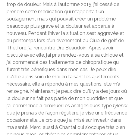
trop de douleur. Mais à l’automne 2015, j’ai cessé de
prendre cette médication qui m’apportait un
soulagement mais qui pouvait créer un problème
beaucoup plus grave et la douleur est apparue à
nouveau. Pendant l’hiver
la situation s’est aggravée et
au printemps lors d’un évènement au Club de golf de
Thetford j’ai rencontré Dre Beaudoin. Après avoir
discuté avec elle, j’ai pris rendez-vous à sa clinique et
j’ai commencé des traitements de chiropratique qui
furent très bénéfiques dans mon cas. Je peux dire
qu’elle a pris soin de moi en faisant les ajustements
nécessaire, elle a répondu à mes questions, elle m’a
renseigné. Maintenant je peux dire qu’il y a des jours où
la douleur ne fait pas partie de mon quotidien et que
j’ai commencé à diminuer les analgésiques type
tylenol
que je prenais de façon régulière, je vise une fréquence
occasionnelle. Je crois que j ai misé sur investir dans
ma santé. Merci aussi à Chantal qui s’occupe très bien
de nous avec les thérapies complémentaires et un