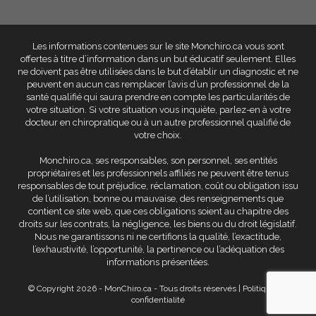
Les informations contenues sur le site Monchiro.ca vous sont
offertes à titre d’information dans un but éducatif seulement
. Elles
ne doivent pas être utilisées dans le but d’établir un diagnostic et ne
peuvent en aucun cas remplacer l’avis d’un professionnel de la
santé qualifié qui saura prendre en compte les particularités de
votre situation. Si votre situation vous inquiète, parlez-en à votre
docteur en chiropratique ou à un autre professionnel qualifié de
votre choix.
Monchiro.ca, ses responsables, son personnel, ses entités
propriétaires et les professionnels affiliés
ne peuvent être tenus
responsables de tout préjudice, réclamation, coût ou obligation issu
de l’utilisation, bonne ou mauvaise, des renseignements que
contient ce site web
, que ces obligations soient au chapitre des
droits sur les contrats, la négligence, les biens ou du droit législatif.
Nous ne garantissons ni ne certifions la qualité, l’exactitude,
l’exhaustivité, l’opportunité, la pertinence ou l’adéquation des
informations présentées.
© Copyright 2026 - MonChiro.ca - Tous droits réservés |
Politique de
Face
confidentialité