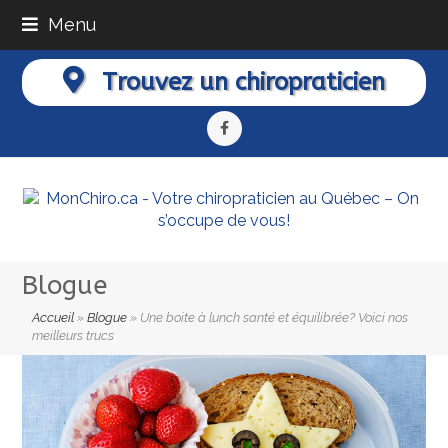
Menu
Trouvez un chiropraticien
Facebook
Blogue
Accueil
»
Blogue
»
Une boite à lunch santé et équilibrée? Voici nos
meilleurs trucs