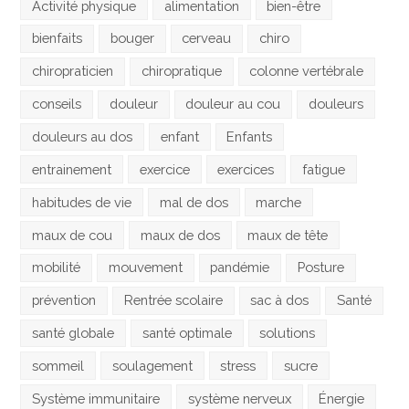
Activité physique
alimentation
bien-être
bienfaits
bouger
cerveau
chiro
chiropraticien
chiropratique
colonne vertébrale
conseils
douleur
douleur au cou
douleurs
douleurs au dos
enfant
Enfants
entrainement
exercice
exercices
fatigue
habitudes de vie
mal de dos
marche
maux de cou
maux de dos
maux de tête
mobilité
mouvement
pandémie
Posture
prévention
Rentrée scolaire
sac à dos
Santé
santé globale
santé optimale
solutions
sommeil
soulagement
stress
sucre
Système immunitaire
système nerveux
Énergie