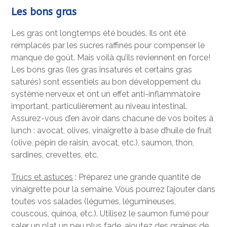
Les bons gras
Les gras ont longtemps été boudés. Ils ont été
remplacés par les sucres raffinés pour compenser le
manque de goût. Mais voilà qu’ils reviennent en force!
Les bons gras (les gras insaturés et certains gras
saturés) sont essentiels au bon développement du
système nerveux et ont un effet anti-inflammatoire
important, particulièrement au niveau intestinal.
Assurez-vous d’en avoir dans chacune de vos boites à
lunch : avocat, olives, vinaigrette à base d’huile de fruit
(olive, pépin de raisin, avocat, etc.), saumon, thon,
sardines, crevettes, etc.
Trucs et astuces
: Préparez une grande quantité de
vinaigrette pour la semaine. Vous pourrez l’ajouter dans
toutes vos salades (légumes, légumineuses,
couscous, quinoa, etc.). Utilisez le saumon fumé pour
saler un plat un peu plus fade, ajoutez des graines de