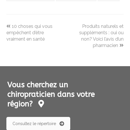
previous
next
10 choses qui vous
Produits naturels et
post:
post:
empêchent d’être
suppléments : oui ou
vraiment en santé
non? Voici l’avis d’un
pharmacien
Vous cherchez un
chiropraticien dans votre
région?
Consultez le répertoire