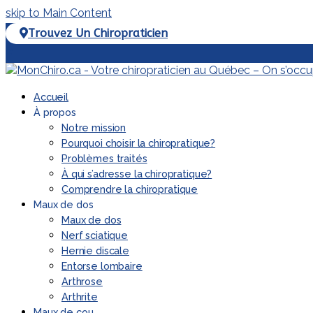
skip to Main Content
Trouvez Un Chiropraticien
Facebook
Accueil
À propos
Notre mission
Pourquoi choisir la chiropratique?
Problèmes traités
À qui s’adresse la chiropratique?
Comprendre la chiropratique
Maux de dos
Maux de dos
Nerf sciatique
Hernie discale
Entorse lombaire
Arthrose
Arthrite
Maux de cou