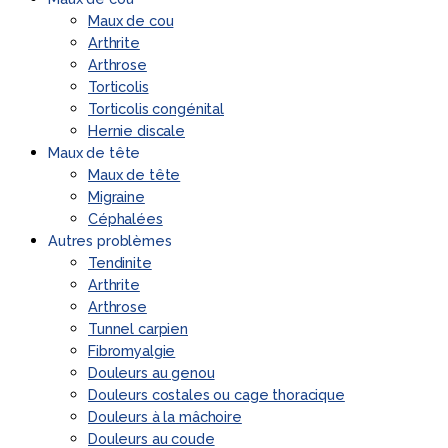
Maux de cou
Arthrite
Arthrose
Torticolis
Torticolis congénital
Hernie discale
Maux de tête
Maux de tête
Migraine
Céphalées
Autres problèmes
Tendinite
Arthrite
Arthrose
Tunnel carpien
Fibromyalgie
Douleurs au genou
Douleurs costales ou cage thoracique
Douleurs à la mâchoire
Douleurs au coude