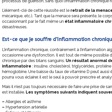
processus de guérison, sans quoi l’inflammation chronique ris
L’élément-clé de cette réussite est le
retrait de la menac
mécanique, etc.). Tant que la menace sera présente, le corp
occasionnant par le fait même un
état inflammatoire ch
désastreuses.
Est-ce que je souffre d’inflammation chroniq
L’inflammation chronique, contrairement à l’inflammation aiguë
occasionne une dysfonction. Il est tout de même possible 
chronique par des bilans sanguins.
Un résultat anormal de
inflammatoire
: insuline, cholestérol, triglycérides, protéi
hémoglobine. Une baisse du taux de vitamine D peut aussi ê
pourra vous éclairer, il est le seul à pouvoir prescrire et anal
Mais il n’est pas toujours nécessaire de faire une prise de
est installée.
Les symptômes suivants indiquent souvent
–
Allergies et asthme
–
Hypertension artérielle