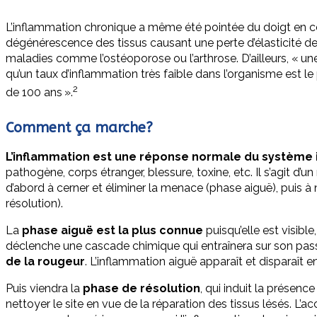
L’inflammation chronique a même été pointée du doigt en ce q
dégénérescence des tissus causant une perte d’élasticité de
maladies comme l’ostéoporose ou l’arthrose. D’ailleurs, «
une
qu’un taux d’inflammation très faible dans l’organisme est l
2
de 100 ans
».
Comment ça marche?
L’inflammation est une réponse normale du système
pathogène, corps étranger, blessure, toxine, etc. Il s’agit d’
d’abord à cerner et éliminer la menace (phase aiguë), puis à 
résolution).
La
phase aiguë est la plus connue
puisqu’elle est visibl
déclenche une cascade chimique qui entraînera sur son pas
de la rougeur
. L’inflammation aiguë apparaît et disparaît e
Puis viendra la
phase de résolution
,
qui induit la présence
nettoyer le site en vue de la réparation des tissus lésés. L