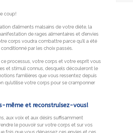
le coup!
ation d’aliments malsains de votre diète, la
anifestation de rages alimentaires et d’envies
Votre corps voudra combattre parce qu’il a été
onditionné par les choix passés.
t ce processus, votre corps et votre esprit vous
s et stimuli connus, desquels découleront le
otions familières que vous ressentez depuis
n qu’utilise votre corps pour se cramponner
us-même et reconstruisez-vous!
ns, aux voix et aux désirs suffisamment
dre le pouvoir sur votre corps et sur vos
e fois que vous dépassez ces envies et ces