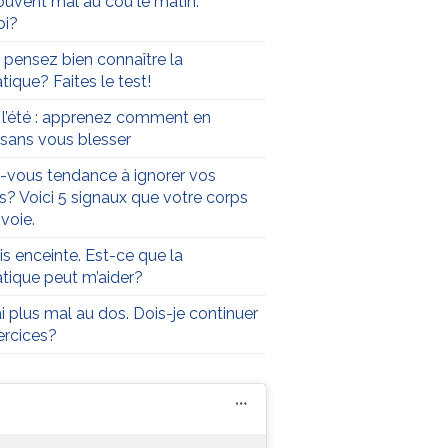
souvent mal au cou le matin.
oi?
 pensez bien connaître la
tique? Faites le test!
t l’été : apprenez comment en
r sans vous blesser
-vous tendance à ignorer vos
s? Voici 5 signaux que votre corps
voie.
is enceinte. Est-ce que la
atique peut m’aider?
ai plus mal au dos. Dois-je continuer
rcices?