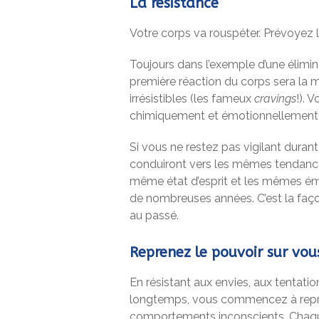
La résistance
Votre corps va rouspéter. Prévoyez 
Toujours dans l’exemple d’une élimin
première réaction du corps sera la m
irrésistibles (les fameux
cravings
!). 
chimiquement et émotionnellement c
Si vous ne restez pas vigilant duran
conduiront vers les mêmes tendance
même état d’esprit et les mêmes ém
de nombreuses années. C’est la faço
au passé.
Reprenez le pouvoir sur vo
En résistant aux envies, aux tentatio
longtemps, vous commencez à repren
comportements inconscients. Chaqu