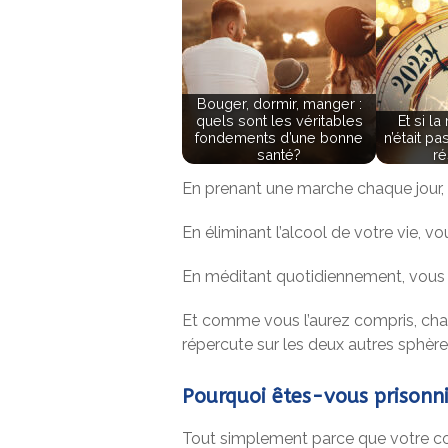
Bouger, dormir, manger :
quels sont les véritables
Et si l
fondements d’une bonne
n’était p
santé?
ré
En prenant une marche chaque jour, 
En éliminant l’alcool de votre vie, v
En méditant quotidiennement, vous 
Et comme vous l’aurez compris, cha
répercute sur les deux autres sphère
Pourquoi êtes-vous prisonni
Tout simplement parce que votre cor