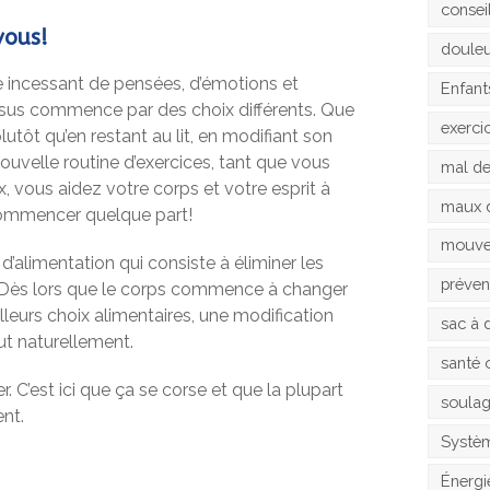
consei
vous!
doule
e incessant de pensées, d’émotions et
Enfant
ssus commence par des choix différents. Que
exerci
lutôt qu’en restant au lit, en modifiant son
ouvelle routine d’exercices, tant que vous
mal d
x, vous aidez votre corps et votre esprit à
maux 
n commencer quelque part!
mouv
’alimentation qui consiste à éliminer les
préven
ine. Dès lors que le corps commence à changer
lleurs choix alimentaires, une modification
sac à 
ut naturellement.
santé 
. C’est ici que ça se corse et que la plupart
soula
nt.
Systèm
Énergi