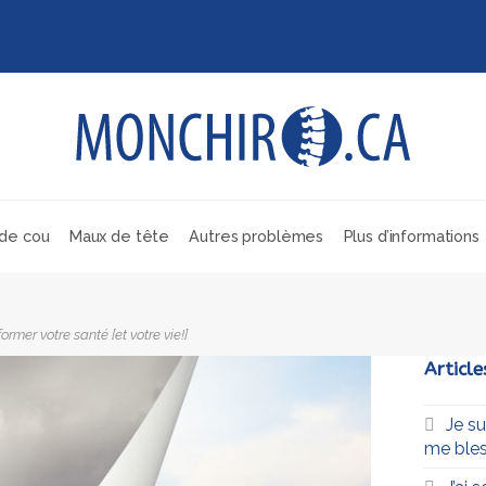
de cou
Maux de tête
Autres problèmes
Plus d’informations
rmer votre santé [et votre vie!]
Article
Je s
me bles