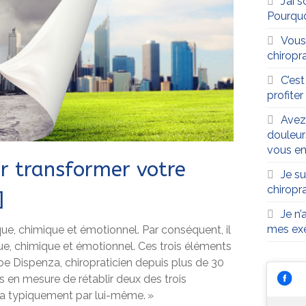
J’ai 
Pourqu
Vous
chiropra
C’es
profite
Avez
douleur
vous en
r transformer votre
Je su
chiropr
]
Je n’
mes exe
sique, chimique et émotionnel. Par conséquent, il
ique, chimique et émotionnel. Ces trois éléments
Joe Dispenza, chiropraticien depuis plus de 30
s en mesure de rétablir deux des trois
lira typiquement par lui-même. »