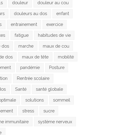
ls
douleur
douleur au cou
urs
douleurs au dos
enfant
s
entrainement
exercice
ces
fatigue
habitudes de vie
e dos
marche
maux de cou
de dos
maux de tête
mobilité
ement
pandémie
Posture
tion
Rentrée scolaire
dos
Santé
santé globale
optimale
solutions
sommeil
gement
stress
sucre
e immunitaire
système nerveux
e