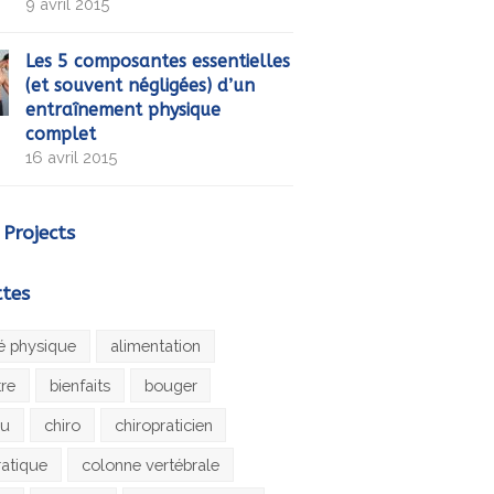
9 avril 2015
Les 5 composantes essentielles
(et souvent négligées) d’un
entraînement physique
complet
16 avril 2015
 Projects
ttes
té physique
alimentation
tre
bienfaits
bouger
au
chiro
chiropraticien
ratique
colonne vertébrale