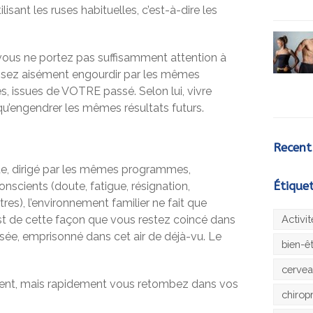
lisant les ruses habituelles, c’est-à-dire les
vous ne portez pas suffisamment attention à
issez aisément engourdir par les mêmes
s, issues de VOTRE passé. Selon lui, vivre
qu’engendrer les mêmes résultats futurs.
Recent
e, dirigé par les mêmes programmes,
Étique
nscients (doute, fatigue, résignation,
tres), l’environnement familier ne fait que
st de cette façon que vous restez coincé dans
Activi
ée, emprisonné dans cet air de déjà-vu. Le
bien-ê
cerve
ent, mais rapidement vous retombez dans vos
chirop